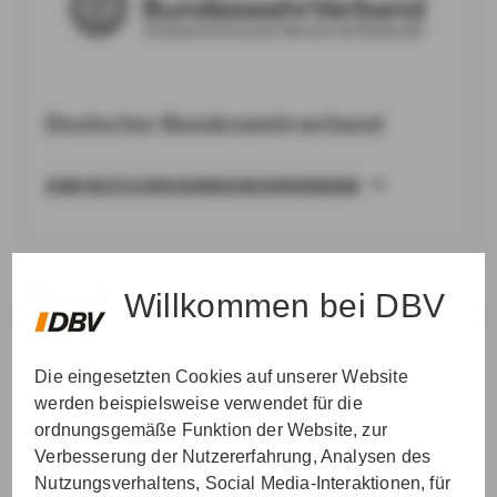
Deutscher Bundeswehrverband
ZUM DEUTSCHEN BUNDESWEHRVERBAND
Willkommen bei DBV
WEI­TE­RE PART­NER
Die eingesetzten Cookies auf unserer Website
werden beispielsweise verwendet für die
ordnungsgemäße Funktion der Website, zur
Verbesserung der Nutzererfahrung, Analysen des
Nutzungsverhaltens, Social Media-Interaktionen, für