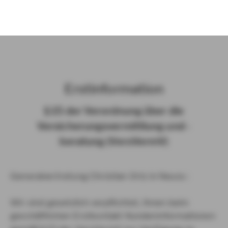
)
Erst­in­for­ma­ti­on
§ 15 der Ver­ord­nung über die
Ver­si­che­rungs­ver­mitt­lung und -​
beratung (Vers­VermV)
Generalvertretung Christian Ortz in Neuss :
Wir sind gesetzlich verpflichtet, Ihnen beim
geschäftlichen Erstkontakt Kundeninformationen