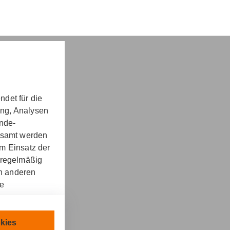
det für die
ung, Analysen
nd -​beratung
unde-
gesamt werden
m Einsatz der
 regelmäßig
on anderen
re
kt
llen.
chnisch
kies