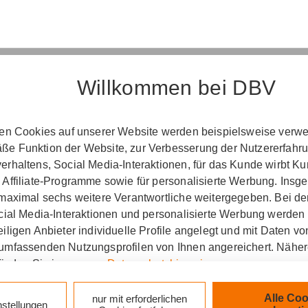
Willkommen bei DBV
Erst­in­for­ma­ti­on
ten Cookies auf unserer Website werden beispielsweise verwen
e Funktion der Website, zur Verbesserung der Nutzererfahr
­ord­nung über die Ver­si­che­rungs­ver­mitt­lung u
rhaltens, Social Media-Interaktionen, für das Kunde wirbt K
(Vers­VermV)
 Affiliate-Programme sowie für personalisierte Werbung. Ins
 maximal sechs weitere Verantwortliche weitergegeben. Bei de
ocial Media-Interaktionen und personalisierte Werbung werden
iligen Anbieter individuelle Profile angelegt und mit Daten v
ng Rene Zimpel in Schwerin :
umfassenden Nutzungsprofilen von Ihnen angereichert. Nähe
finden Sie in unseren
Datenschutzhinweisen
.
zlich verpflichtet, Ihnen beim geschäftlichen Erstkonta
tionen gemäß § 15 der VersVermV zur Verfügung zu ste
k auf „Alle Cookies akzeptieren" stimmen Sie für alle nicht te
Alle Coo
nur mit erforderlichen
nstellungen