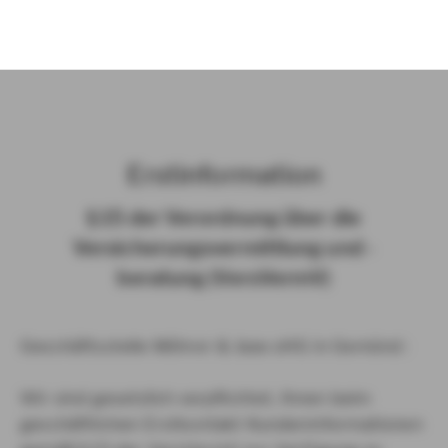
)
Erst­in­for­ma­ti­on
§ 15 der Ver­ord­nung über die
Ver­si­che­rungs­ver­mitt­lung und -​
beratung (Vers­VermV)
Geschäftsstelle Möhrer & Jaax oHG in Gemünd :
Wir sind gesetzlich verpflichtet, Ihnen beim
geschäftlichen Erstkontakt Kundeninformationen