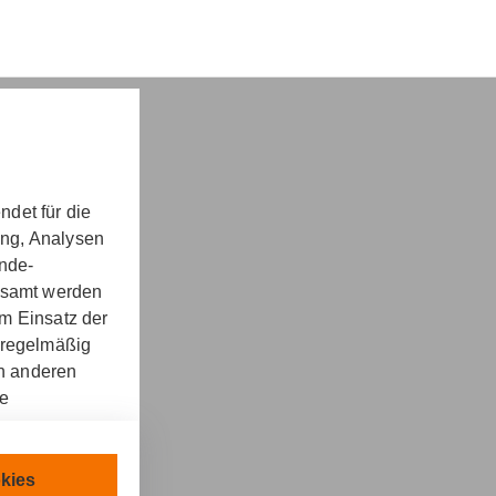
det für die
ung, Analysen
nd -​beratung
unde-
gesamt werden
m Einsatz der
 regelmäßig
on anderen
re
kt
llen.
chnisch
kies