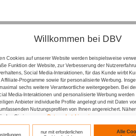
Willkommen bei DBV
Erst­in­for­ma­ti­on
ten Cookies auf unserer Website werden beispielsweise verwen
e Funktion der Website, zur Verbesserung der Nutzererfahr
­ord­nung über die Ver­si­che­rungs­ver­mitt­lung u
rhaltens, Social Media-Interaktionen, für das Kunde wirbt K
(Vers­VermV)
 Affiliate-Programme sowie für personalisierte Werbung. Ins
 maximal sechs weitere Verantwortliche weitergegeben. Bei de
ocial Media-Interaktionen und personalisierte Werbung werden
iligen Anbieter individuelle Profile angelegt und mit Daten v
g Steffen Stenzel in Herrnhut :
umfassenden Nutzungsprofilen von Ihnen angereichert. Nähe
finden Sie in unseren
Datenschutzhinweisen
.
zlich verpflichtet, Ihnen beim geschäftlichen Erstkonta
tionen gemäß § 15 der VersVermV zur Verfügung zu ste
k auf „Alle Cookies akzeptieren" stimmen Sie für alle nicht te
Alle Coo
nur mit erforderlichen
nstellungen