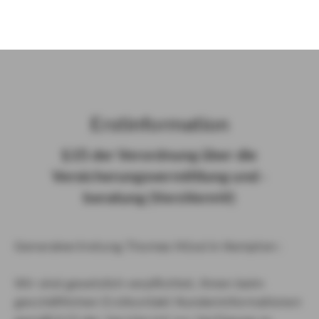
)
Erst­in­for­ma­ti­on
§ 15 der Ver­ord­nung über die
Ver­si­che­rungs­ver­mitt­lung und -​
beratung (Vers­VermV)
Generalvertretung Thomas Hössl in Kempten :
Wir sind gesetzlich verpflichtet, Ihnen beim
geschäftlichen Erstkontakt Kundeninformationen