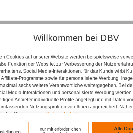
Willkommen bei DBV
Erst­in­for­ma­ti­on
ten Cookies auf unserer Website werden beispielsweise verwen
e Funktion der Website, zur Verbesserung der Nutzererfahr
­ord­nung über die Ver­si­che­rungs­ver­mitt­lung u
rhaltens, Social Media-Interaktionen, für das Kunde wirbt K
(Vers­VermV)
 Affiliate-Programme sowie für personalisierte Werbung. Ins
 maximal sechs weitere Verantwortliche weitergegeben. Bei de
ocial Media-Interaktionen und personalisierte Werbung werden
iligen Anbieter individuelle Profile angelegt und mit Daten v
g Sebastian Jacob e. K. in Lennestadt :
umfassenden Nutzungsprofilen von Ihnen angereichert. Nähe
finden Sie in unseren
Datenschutzhinweisen
.
zlich verpflichtet, Ihnen beim geschäftlichen Erstkonta
tionen gemäß § 15 der VersVermV zur Verfügung zu ste
k auf „Alle Cookies akzeptieren" stimmen Sie für alle nicht te
Alle Coo
nur mit erforderlichen
nstellungen