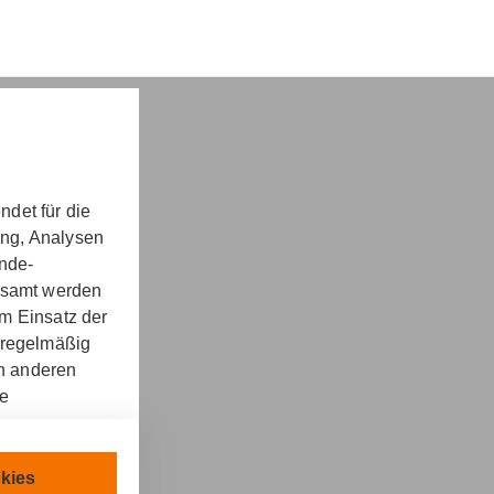
det für die
ung, Analysen
nd -​beratung
unde-
gesamt werden
m Einsatz der
 regelmäßig
on anderen
re
kt
llen.
chnisch
kies