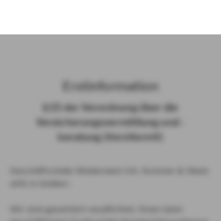
)
Erst­in­for­ma­ti­on
§ 15 der Ver­ord­nung über die
Ver­si­che­rungs­ver­mitt­lung und -​
beratung (Vers­VermV)
Geschäftsstelle Weidemann Inh. Sommer & Wack
oHG in Gießen :
Wir sind gesetzlich verpflichtet, Ihnen beim