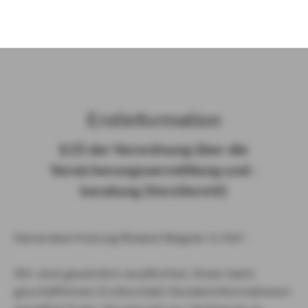
)
Erst­in­for­ma­ti­on
§ 15 der Ver­ord­nung über die
Ver­si­che­rungs­ver­mitt­lung und -​
beratung (Vers­VermV)
Generalvertretung Roland Wagner in Hof :
Wir sind gesetzlich verpflichtet, Ihnen beim
geschäftlichen Erstkontakt Kundeninformationen