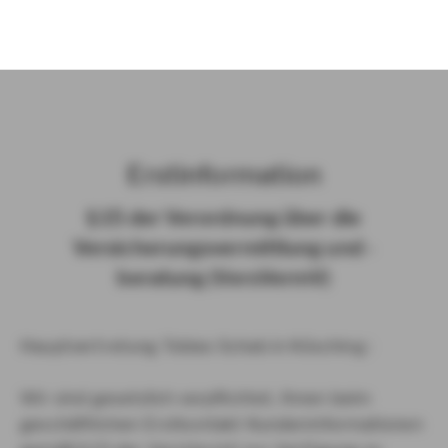
)
Erst­in­for­ma­ti­on
§ 15 der Ver­ord­nung über die
Ver­si­che­rungs­ver­mitt­lung und -​
beratung (Vers­VermV)
Hauptvertretung Tobias Schab in Kösching :
Wir sind gesetzlich verpflichtet, Ihnen beim
geschäftlichen Erstkontakt Kundeninformationen