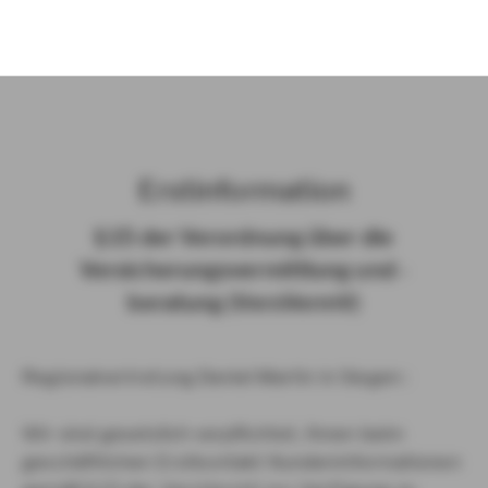
)
Erst­in­for­ma­ti­on
§ 15 der Ver­ord­nung über die
Ver­si­che­rungs­ver­mitt­lung und -​
beratung (Vers­VermV)
Regionalvertretung Daniel Martin in Siegen :
Wir sind gesetzlich verpflichtet, Ihnen beim
geschäftlichen Erstkontakt Kundeninformationen