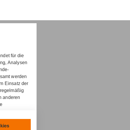
det für die
ung, Analysen
nd -​beratung
unde-
gesamt werden
m Einsatz der
 regelmäßig
on anderen
re
kt
llen.
chnisch
kies