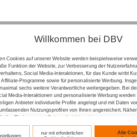
Willkommen bei DBV
Erst­in­for­ma­ti­on
ten Cookies auf unserer Website werden beispielsweise verwen
e Funktion der Website, zur Verbesserung der Nutzererfahr
­ord­nung über die Ver­si­che­rungs­ver­mitt­lung u
rhaltens, Social Media-Interaktionen, für das Kunde wirbt K
(Vers­VermV)
 Affiliate-Programme sowie für personalisierte Werbung. Ins
 maximal sechs weitere Verantwortliche weitergegeben. Bei de
ocial Media-Interaktionen und personalisierte Werbung werden
iligen Anbieter individuelle Profile angelegt und mit Daten v
e Karl-Heinz Büser in Schleiden :
umfassenden Nutzungsprofilen von Ihnen angereichert. Nähe
finden Sie in unseren
Datenschutzhinweisen
.
zlich verpflichtet, Ihnen beim geschäftlichen Erstkonta
tionen gemäß § 15 der VersVermV zur Verfügung zu ste
k auf „Alle Cookies akzeptieren" stimmen Sie für alle nicht te
Alle Coo
nur mit erforderlichen
nstellungen