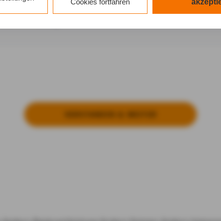
n Cookies sowohl der Speicherung der notwendigen Information
Cookies fortfahren
akzepti
 Zugriff auf die bereits in Ihrem Gerät gespeicherten Informa
mationen anzeigen
DG als auch der Verarbeitung Ihrer Daten zu den angegeben
schutzhinweisen
gemäß Art. 6 Abs. 1 lit. a DSGVO zu.
k auf "nur mit erforderlichen Cookies fortfahren", lehnen Sie a
lichen Cookies, d.h. Leistungsbezogene und Personalisierung
tätigen Sie damit, dass sie mindestens 16 Jahre alt sind oder 
it Zustimmung Ihrer sorgeberechtigten Personen erteilen.
VER­STAN­DEN & WEI­TER
k auf "Cookie-Einstellungen" haben Sie die Möglichkeit, die 
lligungen jederzeit mit Wirkung für die Zukunft zu widerrufen.
atenschutz & Cookies