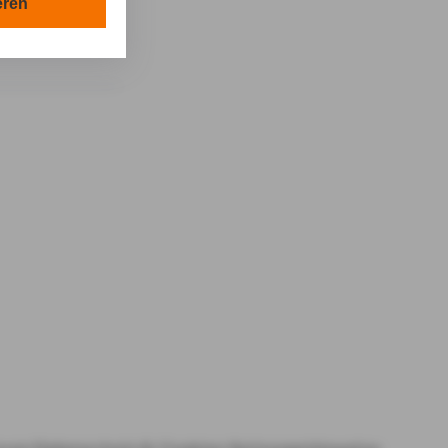
en in Ihrem
eren
tionen gemäß §
en Zwecken in
lle technisch
s-Cookies, ab.
die
von Ihnen