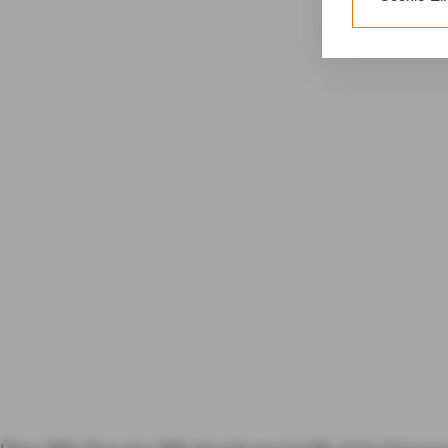
erforderliche
Gerät bzw. dem
Weitere Infor
25 Abs. 1 TDD
unseren
Daten
Durch den Klic
nicht erforder
Zusätzlich bes
Einwilligung m
Durch den Klic
erteilten Einwi
Impressum
D