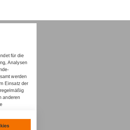
det für die
nd -​beratung
ung, Analysen
unde-
gesamt werden
m Einsatz der
 regelmäßig
on anderen
re
kt
llen.
chnisch
kies