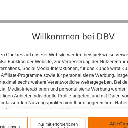
Willkommen bei DBV
Erst­in­for­ma­ti­on
ten Cookies auf unserer Website werden beispielsweise verwen
­ord­nung über die Ver­si­che­rungs­ver­mitt­lung u
e Funktion der Website, zur Verbesserung der Nutzererfahr
(Vers­VermV)
rhaltens, Social Media-Interaktionen, für das Kunde wirbt K
 Affiliate-Programme sowie für personalisierte Werbung. Ins
 maximal sechs weitere Verantwortliche weitergegeben. Bei de
ocial Media-Interaktionen und personalisierte Werbung werden
ng Thomas Otto :
iligen Anbieter individuelle Profile angelegt und mit Daten v
umfassenden Nutzungsprofilen von Ihnen angereichert. Nähe
zlich verpflichtet, Ihnen beim geschäftlichen Erstkonta
finden Sie in unseren
Datenschutzhinweisen
.
tionen gemäß § 15 der VersVermV zur Verfügung zu ste
k auf „Alle Cookies akzeptieren" stimmen Sie für alle nicht te
Alle Coo
nur mit erforderlichen
nstellungen