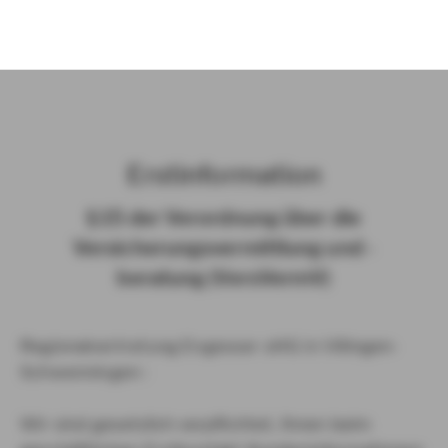
)
Erst­in­for­ma­ti­on
§ 15 der Ver­ord­nung über die
Ver­si­che­rungs­ver­mitt­lung und -​
beratung (Vers­VermV)
Regionalvertretung Engesser oHG in Villingen-
Schwenningen :
Wir sind gesetzlich verpflichtet, Ihnen beim