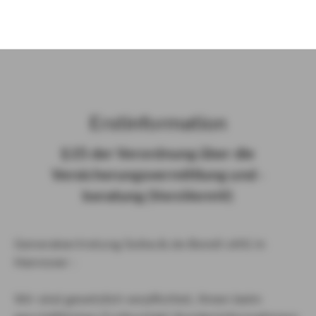
)
Erst­in­for­ma­ti­on
§ 15 der Ver­ord­nung über die
Ver­si­che­rungs­ver­mitt­lung und -​
beratung (Vers­VermV)
Generalvertretung Soika & de Bondt oHG in
Hannover :
Wir sind gesetzlich verpflichtet, Ihnen beim