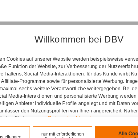
Willkommen bei DBV
Erst­in­for­ma­ti­on
ten Cookies auf unserer Website werden beispielsweise verwen
e Funktion der Website, zur Verbesserung der Nutzererfahr
­ord­nung über die Ver­si­che­rungs­ver­mitt­lung u
rhaltens, Social Media-Interaktionen, für das Kunde wirbt K
(Vers­VermV)
 Affiliate-Programme sowie für personalisierte Werbung. Ins
 maximal sechs weitere Verantwortliche weitergegeben. Bei de
ocial Media-Interaktionen und personalisierte Werbung werden
iligen Anbieter individuelle Profile angelegt und mit Daten v
ng Rene Zimpel in Schwerin :
umfassenden Nutzungsprofilen von Ihnen angereichert. Nähe
finden Sie in unseren
Datenschutzhinweisen
.
zlich verpflichtet, Ihnen beim geschäftlichen Erstkonta
tionen gemäß § 15 der VersVermV zur Verfügung zu ste
k auf „Alle Cookies akzeptieren" stimmen Sie für alle nicht te
Alle Coo
nur mit erforderlichen
nstellungen