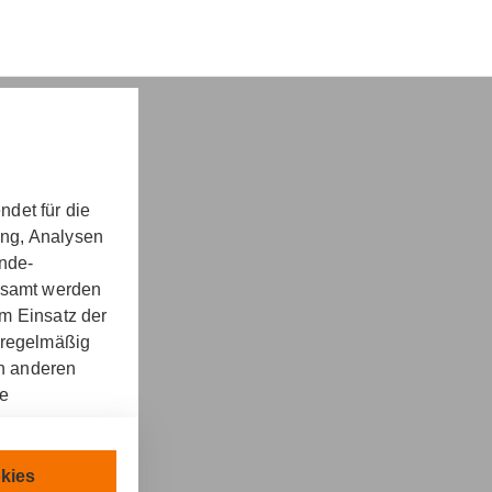
det für die
ung, Analysen
nd -​beratung
unde-
gesamt werden
m Einsatz der
 regelmäßig
on anderen
re
kt
llen.
chnisch
kies