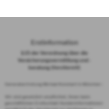
)
Erst­in­for­ma­ti­on
§ 15 der Ver­ord­nung über die
Ver­si­che­rungs­ver­mitt­lung und -​
beratung (Vers­VermV)
Generalvertretung Michael Konstant in München :
Wir sind gesetzlich verpflichtet, Ihnen beim
geschäftlichen Erstkontakt Kundeninformationen