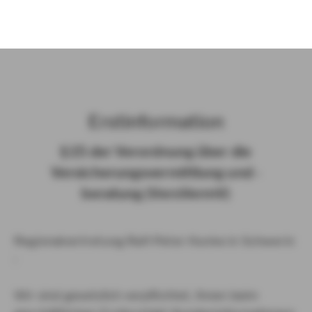
)
Erst­in­for­ma­ti­on
§ 15 der Ver­ord­nung über die
Ver­si­che­rungs­ver­mitt­lung und -​
beratung (Vers­VermV)
Regionalvertretung Ralf-Peter Hunke in Schwerin
:
Wir sind gesetzlich verpflichtet, Ihnen beim