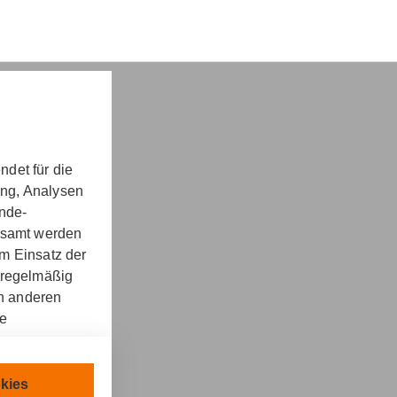
det für die
ung, Analysen
nd -​beratung
unde-
gesamt werden
m Einsatz der
 regelmäßig
on anderen
re
kt
llen.
chnisch
kies