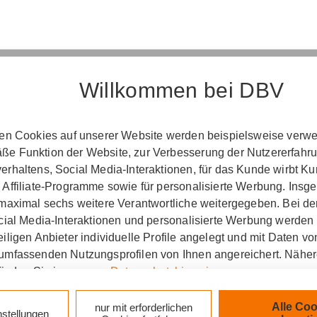
Willkommen bei DBV
Erst­in­for­ma­ti­on
ten Cookies auf unserer Website werden beispielsweise verwen
e Funktion der Website, zur Verbesserung der Nutzererfahr
­ord­nung über die Ver­si­che­rungs­ver­mitt­lung u
rhaltens, Social Media-Interaktionen, für das Kunde wirbt K
(Vers­VermV)
 Affiliate-Programme sowie für personalisierte Werbung. Ins
 maximal sechs weitere Verantwortliche weitergegeben. Bei de
ocial Media-Interaktionen und personalisierte Werbung werden
iligen Anbieter individuelle Profile angelegt und mit Daten v
ung Lars Georgi in Chemnitz :
umfassenden Nutzungsprofilen von Ihnen angereichert. Nähe
finden Sie in unseren
Datenschutzhinweisen
.
zlich verpflichtet, Ihnen beim geschäftlichen Erstkonta
tionen gemäß § 15 der VersVermV zur Verfügung zu ste
k auf „Alle Cookies akzeptieren" stimmen Sie für alle nicht te
Alle Coo
nur mit erforderlichen
nstellungen