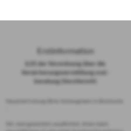
)
Erst­in­for­ma­ti­on
§ 15 der Ver­ord­nung über die
Ver­si­che­rungs­ver­mitt­lung und -​
beratung (Vers­VermV)
Hauptvertretung Birte Schwegmann in Bramsche
:
Wir sind gesetzlich verpflichtet, Ihnen beim