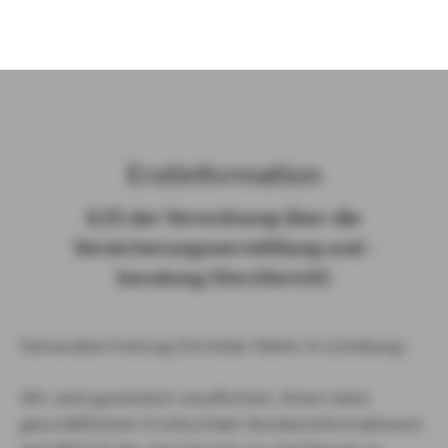
)
Erst­in­for­ma­ti­on
§ 15 der Ver­ord­nung über die
Ver­si­che­rungs­ver­mitt­lung und -​
beratung (Vers­VermV)
Generalvertretung Christian Wehn in Lüneburg :
Wir sind gesetzlich verpflichtet, Ihnen beim
geschäftlichen Erstkontakt Kundeninformationen