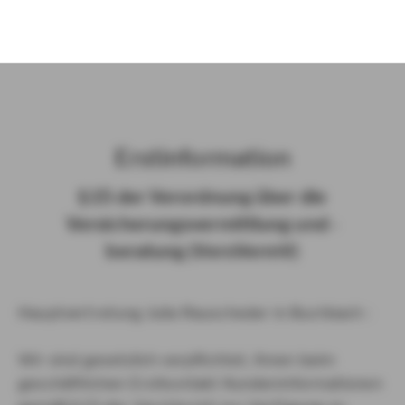
)
Erst­in­for­ma­ti­on
§ 15 der Ver­ord­nung über die
Ver­si­che­rungs­ver­mitt­lung und -​
beratung (Vers­VermV)
Hauptvertretung Julia Rauscheder in Buchbach :
Wir sind gesetzlich verpflichtet, Ihnen beim
geschäftlichen Erstkontakt Kundeninformationen