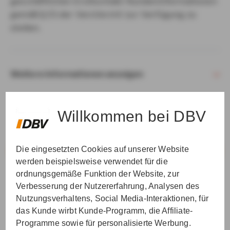
geschäftlichen Erstkontakt Kundeninformationen
gemäß § 15 der VersVermV zur Verfügung zu
stellen.
Weitere Informationen anzeigen
Willkommen bei DBV
Die eingesetzten Cookies auf unserer Website
VER­STAN­DEN & WEI­TER
werden beispielsweise verwendet für die
ordnungsgemäße Funktion der Website, zur
Verbesserung der Nutzererfahrung, Analysen des
Nutzungsverhaltens, Social Media-Interaktionen, für
das Kunde wirbt Kunde-Programm, die Affiliate-
Programme sowie für personalisierte Werbung.