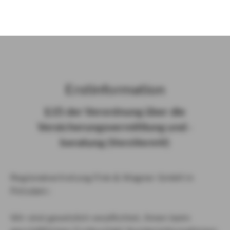
)
Erst­in­for­ma­ti­on
§ 15 der Ver­ord­nung über die
Ver­si­che­rungs­ver­mitt­lung und -​
beratung (Vers­VermV)
Regionalvertretung Fink & Wagner GmbH in
Potsdam :
Wir sind gesetzlich verpflichtet, Ihnen beim