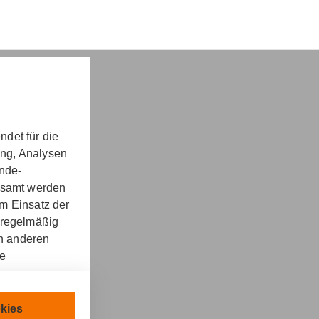
det für die
ung, Analysen
nd -​beratung
unde-
gesamt werden
m Einsatz der
 regelmäßig
on anderen
re
kt
llen.
chnisch
kies