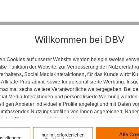
Willkommen bei DBV
Erst­in­for­ma­ti­on
ten Cookies auf unserer Website werden beispielsweise verwen
e Funktion der Website, zur Verbesserung der Nutzererfahr
­ord­nung über die Ver­si­che­rungs­ver­mitt­lung u
rhaltens, Social Media-Interaktionen, für das Kunde wirbt K
(Vers­VermV)
 Affiliate-Programme sowie für personalisierte Werbung. Ins
 maximal sechs weitere Verantwortliche weitergegeben. Bei de
ocial Media-Interaktionen und personalisierte Werbung werden
iligen Anbieter individuelle Profile angelegt und mit Daten v
e Agentur Nieß-Wohlfart in München :
umfassenden Nutzungsprofilen von Ihnen angereichert. Nähe
finden Sie in unseren
Datenschutzhinweisen
.
zlich verpflichtet, Ihnen beim geschäftlichen Erstkonta
tionen gemäß § 15 der VersVermV zur Verfügung zu ste
k auf „Alle Cookies akzeptieren" stimmen Sie für alle nicht te
Alle Coo
nur mit erforderlichen
nstellungen