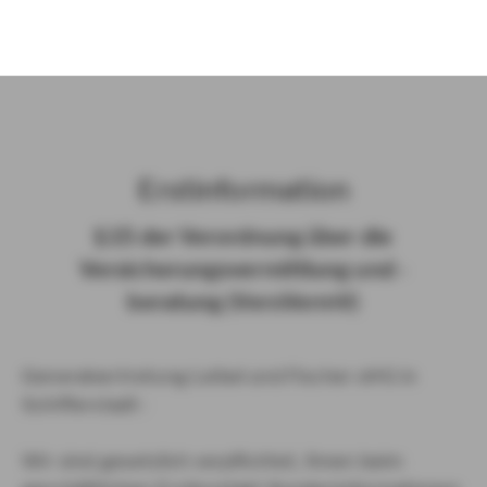
)
Erst­in­for­ma­ti­on
§ 15 der Ver­ord­nung über die
Ver­si­che­rungs­ver­mitt­lung und -​
beratung (Vers­VermV)
Generalvertretung Leibel und Fischer oHG in
Schifferstadt :
Wir sind gesetzlich verpflichtet, Ihnen beim