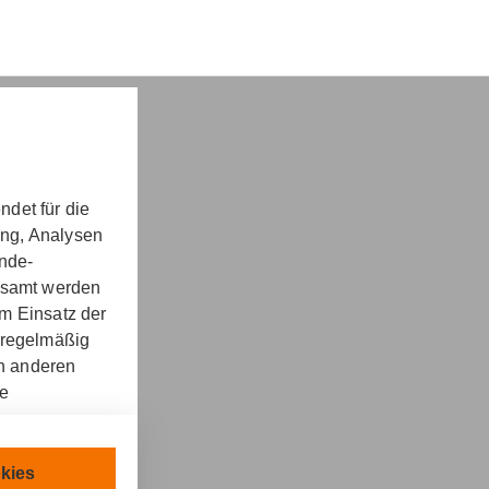
det für die
ung, Analysen
nd -​beratung
unde-
gesamt werden
m Einsatz der
 regelmäßig
on anderen
re
kt
llen.
chnisch
kies