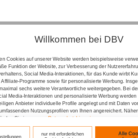
Willkommen bei DBV
Erst­in­for­ma­ti­on
ten Cookies auf unserer Website werden beispielsweise verwen
e Funktion der Website, zur Verbesserung der Nutzererfahr
­ord­nung über die Ver­si­che­rungs­ver­mitt­lung u
rhaltens, Social Media-Interaktionen, für das Kunde wirbt K
(Vers­VermV)
 Affiliate-Programme sowie für personalisierte Werbung. Ins
 maximal sechs weitere Verantwortliche weitergegeben. Bei de
ocial Media-Interaktionen und personalisierte Werbung werden
iligen Anbieter individuelle Profile angelegt und mit Daten v
le Möhrer & Jaax oHG in Gemünd :
umfassenden Nutzungsprofilen von Ihnen angereichert. Nähe
finden Sie in unseren
Datenschutzhinweisen
.
zlich verpflichtet, Ihnen beim geschäftlichen Erstkonta
tionen gemäß § 15 der VersVermV zur Verfügung zu ste
k auf „Alle Cookies akzeptieren" stimmen Sie für alle nicht te
Alle Coo
nur mit erforderlichen
nstellungen