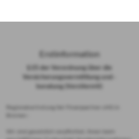
)
Erst­in­for­ma­ti­on
§ 15 der Ver­ord­nung über die
Ver­si­che­rungs­ver­mitt­lung und -​
beratung (Vers­VermV)
Regionalvertretung fair Finanzpartner oHG in
Bremen :
Wir sind gesetzlich verpflichtet, Ihnen beim