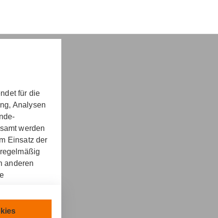
det für die
ung, Analysen
nd -​beratung
unde-
gesamt werden
m Einsatz der
 regelmäßig
on anderen
re
kt
llen.
chnisch
kies