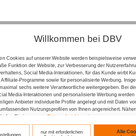
Willkommen bei DBV
Erst­in­for­ma­ti­on
ten Cookies auf unserer Website werden beispielsweise verwen
e Funktion der Website, zur Verbesserung der Nutzererfahr
­ord­nung über die Ver­si­che­rungs­ver­mitt­lung u
rhaltens, Social Media-Interaktionen, für das Kunde wirbt K
(Vers­VermV)
 Affiliate-Programme sowie für personalisierte Werbung. Ins
 maximal sechs weitere Verantwortliche weitergegeben. Bei de
ocial Media-Interaktionen und personalisierte Werbung werden
iligen Anbieter individuelle Profile angelegt und mit Daten v
etung Holger Weißenberger in Werneck :
umfassenden Nutzungsprofilen von Ihnen angereichert. Nähe
finden Sie in unseren
Datenschutzhinweisen
.
zlich verpflichtet, Ihnen beim geschäftlichen Erstkonta
tionen gemäß § 15 der VersVermV zur Verfügung zu ste
k auf „Alle Cookies akzeptieren" stimmen Sie für alle nicht te
Alle Coo
nur mit erforderlichen
nstellungen