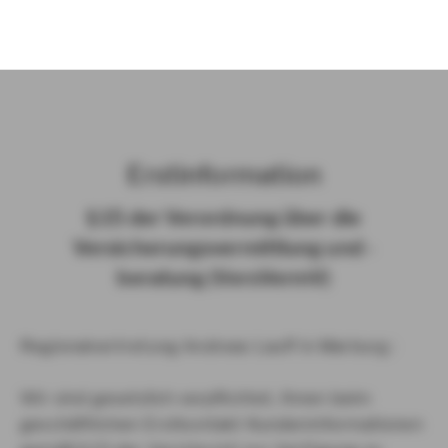
)
Erst­in­for­ma­ti­on
§ 15 der Ver­ord­nung über die
Ver­si­che­rungs­ver­mitt­lung und -​
beratung (Vers­VermV)
Regionalvertretung Andreas Lauff in Marburg :
Wir sind gesetzlich verpflichtet, Ihnen beim
geschäftlichen Erstkontakt Kundeninformationen