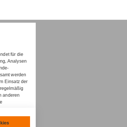
det für die
ung, Analysen
nd -​beratung
unde-
gesamt werden
m Einsatz der
 regelmäßig
on anderen
onn :
re
kt
llen.
chnisch
kies