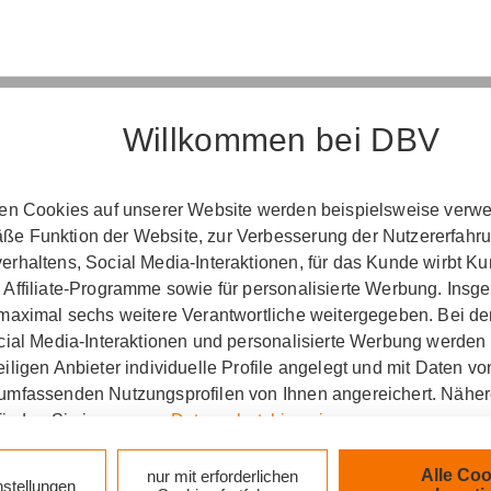
Willkommen bei DBV
Erst­in­for­ma­ti­on
ten Cookies auf unserer Website werden beispielsweise verwen
e Funktion der Website, zur Verbesserung der Nutzererfahr
­ord­nung über die Ver­si­che­rungs­ver­mitt­lung u
rhaltens, Social Media-Interaktionen, für das Kunde wirbt K
(Vers­VermV)
 Affiliate-Programme sowie für personalisierte Werbung. Ins
 maximal sechs weitere Verantwortliche weitergegeben. Bei de
ocial Media-Interaktionen und personalisierte Werbung werden
iligen Anbieter individuelle Profile angelegt und mit Daten v
tung GF Beinroth und Kollegen GmbH & Co. KG in Heilbr
umfassenden Nutzungsprofilen von Ihnen angereichert. Nähe
finden Sie in unseren
Datenschutzhinweisen
.
zlich verpflichtet, Ihnen beim geschäftlichen Erstkonta
tionen gemäß § 15 der VersVermV zur Verfügung zu ste
k auf „Alle Cookies akzeptieren" stimmen Sie für alle nicht te
Alle Coo
nur mit erforderlichen
nstellungen