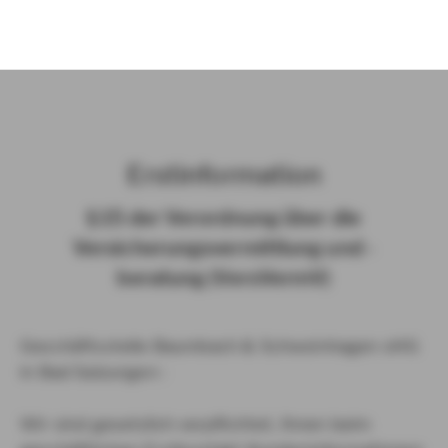
)
Erst­in­for­ma­ti­on
§ 15 der Ver­ord­nung über die
Ver­si­che­rungs­ver­mitt­lung und -​
beratung (Vers­VermV)
Geschäftsstelle Baumbach & Schweinhagen oHG
in Bad Salzungen :
Wir sind gesetzlich verpflichtet, Ihnen beim