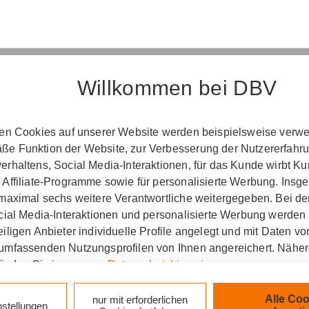
Willkommen bei DBV
Erst­in­for­ma­ti­on
ten Cookies auf unserer Website werden beispielsweise verwen
e Funktion der Website, zur Verbesserung der Nutzererfahr
­ord­nung über die Ver­si­che­rungs­ver­mitt­lung u
rhaltens, Social Media-Interaktionen, für das Kunde wirbt K
(Vers­VermV)
 Affiliate-Programme sowie für personalisierte Werbung. Ins
 maximal sechs weitere Verantwortliche weitergegeben. Bei de
ocial Media-Interaktionen und personalisierte Werbung werden
iligen Anbieter individuelle Profile angelegt und mit Daten v
tung Daniel Martin in Siegen :
umfassenden Nutzungsprofilen von Ihnen angereichert. Nähe
finden Sie in unseren
Datenschutzhinweisen
.
zlich verpflichtet, Ihnen beim geschäftlichen Erstkonta
tionen gemäß § 15 der VersVermV zur Verfügung zu ste
k auf „Alle Cookies akzeptieren" stimmen Sie für alle nicht te
Alle Coo
nur mit erforderlichen
nstellungen