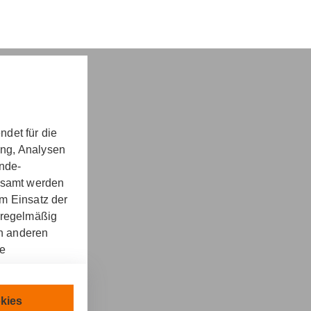
det für die
ung, Analysen
nd -​beratung
unde-
gesamt werden
m Einsatz der
 regelmäßig
on anderen
re
kt
llen.
chnisch
kies