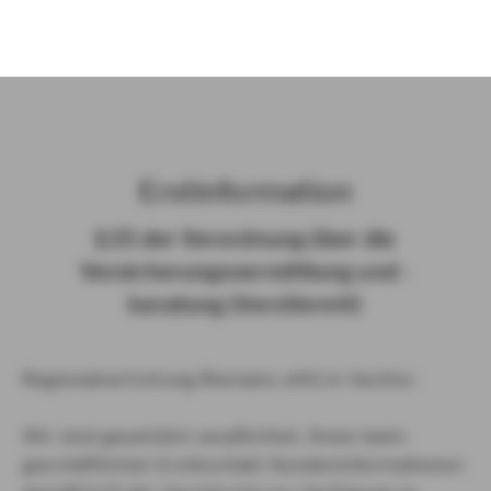
)
Erst­in­for­ma­ti­on
§ 15 der Ver­ord­nung über die
Ver­si­che­rungs­ver­mitt­lung und -​
beratung (Vers­VermV)
Regionalvertretung Riemann oHG in Vechta :
Wir sind gesetzlich verpflichtet, Ihnen beim
geschäftlichen Erstkontakt Kundeninformationen