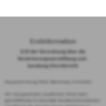
)
Erst­in­for­ma­ti­on
§ 15 der Ver­ord­nung über die
Ver­si­che­rungs­ver­mitt­lung und -​
beratung (Vers­VermV)
Hauptvertretung Peter Marwinsky in Krefeld :
Wir sind gesetzlich verpflichtet, Ihnen beim
geschäftlichen Erstkontakt Kundeninformationen