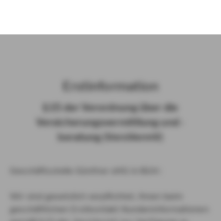
)
Erst­in­for­ma­ti­on
§ 15 der Ver­ord­nung über die
Ver­si­che­rungs­ver­mitt­lung und -​
beratung (Vers­VermV)
Geschäftsstelle Günther oHG in Bühl :
Wir sind gesetzlich verpflichtet, Ihnen beim
geschäftlichen Erstkontakt Kundeninformationen