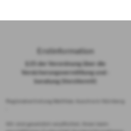
)
Erst­in­for­ma­ti­on
§ 15 der Ver­ord­nung über die
Ver­si­che­rungs­ver­mitt­lung und -​
beratung (Vers­VermV)
Regionalvertretung Matthias Auschra in Nürnberg
:
Wir sind gesetzlich verpflichtet, Ihnen beim