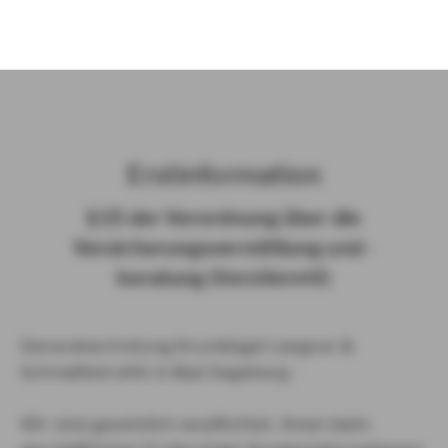
)
Erst­in­for­ma­ti­on
§ 15 der Ver­ord­nung über die
Ver­si­che­rungs­ver­mitt­lung und -​
beratung (Vers­VermV)
Generalvertretung Krumbügel Langner &
Schmalfeld oHG in Bad Segeberg :
Wir sind gesetzlich verpflichtet, Ihnen beim