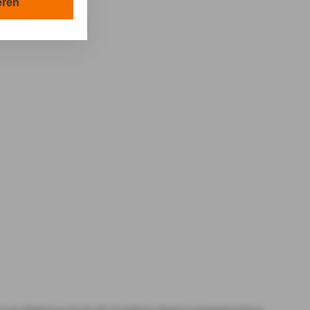
en in Ihrem
eren
tionen gemäß §
en Zwecken in
lle technisch
s-Cookies, ab.
die
von Ihnen