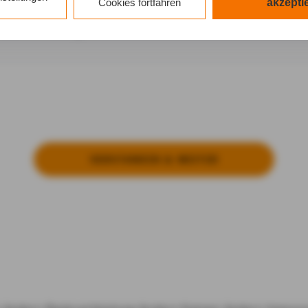
n Cookies sowohl der Speicherung der notwendigen Information
Cookies fortfahren
akzepti
 Zugriff auf die bereits in Ihrem Gerät gespeicherten Informa
mationen anzeigen
DG als auch der Verarbeitung Ihrer Daten zu den angegeben
schutzhinweisen
gemäß Art. 6 Abs. 1 lit. a DSGVO zu.
k auf "nur mit erforderlichen Cookies fortfahren", lehnen Sie a
lichen Cookies, d.h. Leistungsbezogene und Personalisierung
tätigen Sie damit, dass sie mindestens 16 Jahre alt sind oder 
it Zustimmung Ihrer sorgeberechtigten Personen erteilen.
VER­STAN­DEN & WEI­TER
k auf "Cookie-Einstellungen" haben Sie die Möglichkeit, die 
lligungen jederzeit mit Wirkung für die Zukunft zu widerrufen.
atenschutz & Cookies