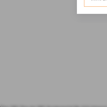
erforderliche
Gerät bzw. dem
Weitere Infor
25 Abs. 1 TDD
unseren
Daten
Durch den Klic
nicht erforder
Zusätzlich bes
Einwilligung m
Durch den Klic
erteilten Einwi
Impressum
D