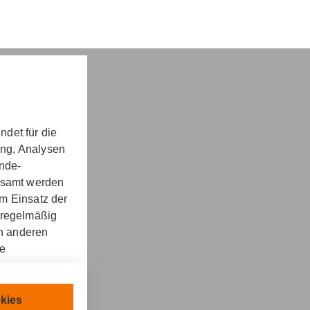
det für die
nd -​beratung
ung, Analysen
unde-
gesamt werden
m Einsatz der
 regelmäßig
on anderen
re
kt
llen.
chnisch
kies