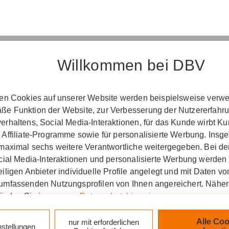
Willkommen bei DBV
Erst­in­for­ma­ti­on
ten Cookies auf unserer Website werden beispielsweise verwen
­ord­nung über die Ver­si­che­rungs­ver­mitt­lung u
e Funktion der Website, zur Verbesserung der Nutzererfahr
(Vers­VermV)
rhaltens, Social Media-Interaktionen, für das Kunde wirbt K
 Affiliate-Programme sowie für personalisierte Werbung. Ins
 maximal sechs weitere Verantwortliche weitergegeben. Bei de
ocial Media-Interaktionen und personalisierte Werbung werden
etung Gösch Eschenbacher Koutsimanis oHG :
iligen Anbieter individuelle Profile angelegt und mit Daten v
umfassenden Nutzungsprofilen von Ihnen angereichert. Nähe
zlich verpflichtet, Ihnen beim geschäftlichen Erstkonta
finden Sie in unseren
Datenschutzhinweisen
.
tionen gemäß § 15 der VersVermV zur Verfügung zu ste
k auf „Alle Cookies akzeptieren" stimmen Sie für alle nicht te
Alle Coo
nur mit erforderlichen
nstellungen