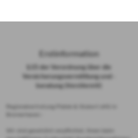
)
Erst­in­for­ma­ti­on
§ 15 der Ver­ord­nung über die
Ver­si­che­rungs­ver­mitt­lung und -​
beratung (Vers­VermV)
Regionalvertretung Platek & Stukert oHG in
Bremerhaven :
Wir sind gesetzlich verpflichtet, Ihnen beim