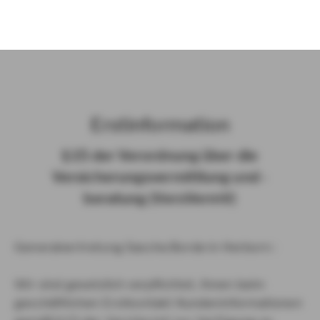
)
Erst­in­for­ma­ti­on
§ 15 der Ver­ord­nung über die
Ver­si­che­rungs­ver­mitt­lung und -​
beratung (Vers­VermV)
Generalvertretung Sascha Borde in Herborn :
Wir sind gesetzlich verpflichtet, Ihnen beim
geschäftlichen Erstkontakt Kundeninformationen