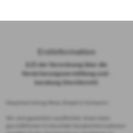
)
Erst­in­for­ma­ti­on
§ 15 der Ver­ord­nung über die
Ver­si­che­rungs­ver­mitt­lung und -​
beratung (Vers­VermV)
Hauptvertretung Rene Zimpel in Schwerin :
Wir sind gesetzlich verpflichtet, Ihnen beim
geschäftlichen Erstkontakt Kundeninformationen