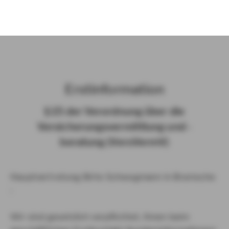
)
Erst­in­for­ma­ti­on
§ 15 der Ver­ord­nung über die
Ver­si­che­rungs­ver­mitt­lung und -​
beratung (Vers­VermV)
Hauptvertretung Birte Schwegmann in Bramsche
:
Wir sind gesetzlich verpflichtet, Ihnen beim