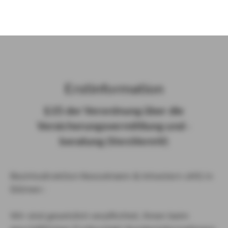
)
Erst­in­for­ma­ti­on
§ 15 der Ver­ord­nung über die
Ver­si­che­rungs­ver­mitt­lung und -​
beratung (Vers­VermV)
Bezirksdirektion Kesselmann & Inhestern oHG in
Dülmen :
Wir sind gesetzlich verpflichtet, Ihnen beim