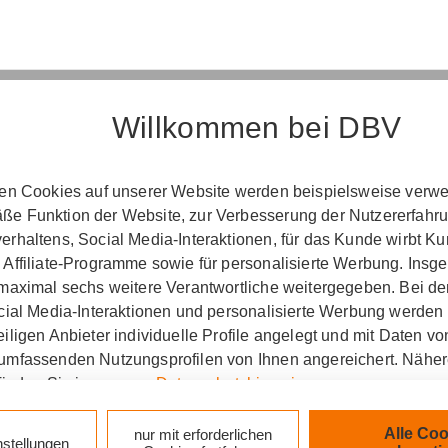
Willkommen bei DBV
Erst­in­for­ma­ti­on
ten Cookies auf unserer Website werden beispielsweise verwen
e Funktion der Website, zur Verbesserung der Nutzererfahr
­ord­nung über die Ver­si­che­rungs­ver­mitt­lung u
rhaltens, Social Media-Interaktionen, für das Kunde wirbt K
(Vers­VermV)
 Affiliate-Programme sowie für personalisierte Werbung. Ins
 maximal sechs weitere Verantwortliche weitergegeben. Bei de
ocial Media-Interaktionen und personalisierte Werbung werden
iligen Anbieter individuelle Profile angelegt und mit Daten v
le Möhrer & Jaax oHG in Gemünd :
umfassenden Nutzungsprofilen von Ihnen angereichert. Nähe
finden Sie in unseren
Datenschutzhinweisen
.
zlich verpflichtet, Ihnen beim geschäftlichen Erstkonta
tionen gemäß § 15 der VersVermV zur Verfügung zu ste
k auf „Alle Cookies akzeptieren" stimmen Sie für alle nicht te
Alle Coo
nur mit erforderlichen
nstellungen