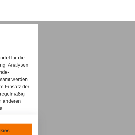
det für die
ung, Analysen
nd -​beratung
unde-
gesamt werden
m Einsatz der
 regelmäßig
on anderen
re
kt
llen.
chnisch
kies