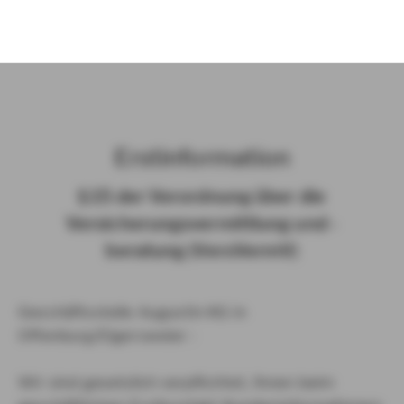
)
Erst­in­for­ma­ti­on
§ 15 der Ver­ord­nung über die
Ver­si­che­rungs­ver­mitt­lung und -​
beratung (Vers­VermV)
Geschäftsstelle Augustin KG in
Offenburg/Elgersweier :
Wir sind gesetzlich verpflichtet, Ihnen beim