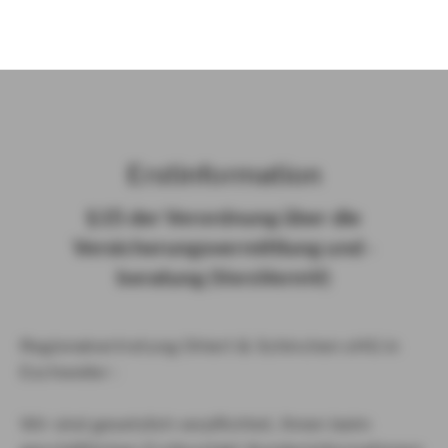
)
Erst­in­for­ma­ti­on
§ 15 der Ver­ord­nung über die
Ver­si­che­rungs­ver­mitt­lung und -​
beratung (Vers­VermV)
Regionalvertretung Ohlert & Schinchen oHG in
Eschweiler :
Wir sind gesetzlich verpflichtet, Ihnen beim