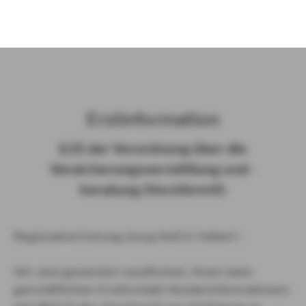
)
Erst­in­for­ma­ti­on
§ 15 der Ver­ord­nung über die
Ver­si­che­rungs­ver­mitt­lung und -​
beratung (Vers­VermV)
Regionalvertretung Joerg Heß in Velbert :
Wir sind gesetzlich verpflichtet, Ihnen beim
geschäftlichen Erstkontakt Kundeninformationen