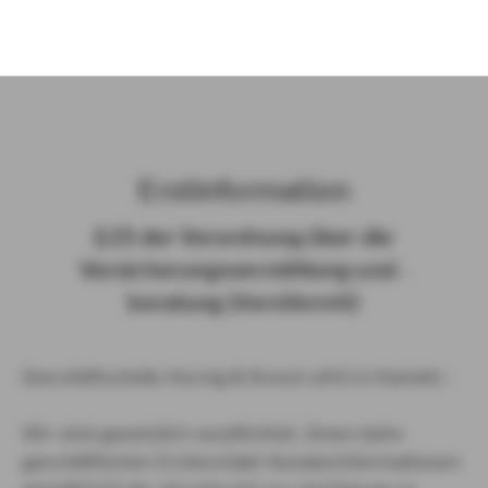
)
Erst­in­for­ma­ti­on
§ 15 der Ver­ord­nung über die
Ver­si­che­rungs­ver­mitt­lung und -​
beratung (Vers­VermV)
Geschäftsstelle Hornig & Knoch oHG in Hameln :
Wir sind gesetzlich verpflichtet, Ihnen beim
geschäftlichen Erstkontakt Kundeninformationen