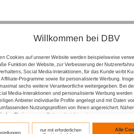
Willkommen bei DBV
Erst­in­for­ma­ti­on
ten Cookies auf unserer Website werden beispielsweise verwen
e Funktion der Website, zur Verbesserung der Nutzererfahr
­ord­nung über die Ver­si­che­rungs­ver­mitt­lung u
rhaltens, Social Media-Interaktionen, für das Kunde wirbt K
(Vers­VermV)
 Affiliate-Programme sowie für personalisierte Werbung. Ins
 maximal sechs weitere Verantwortliche weitergegeben. Bei de
ocial Media-Interaktionen und personalisierte Werbung werden
iligen Anbieter individuelle Profile angelegt und mit Daten v
ung Frank Ditges in Dortmund :
umfassenden Nutzungsprofilen von Ihnen angereichert. Nähe
finden Sie in unseren
Datenschutzhinweisen
.
zlich verpflichtet, Ihnen beim geschäftlichen Erstkonta
tionen gemäß § 15 der VersVermV zur Verfügung zu ste
k auf „Alle Cookies akzeptieren" stimmen Sie für alle nicht te
Alle Coo
nur mit erforderlichen
nstellungen