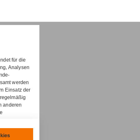
det für die
ung, Analysen
nd -​beratung
unde-
gesamt werden
m Einsatz der
 regelmäßig
on anderen
re
kt
llen.
chnisch
kies