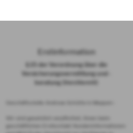
)
Erst­in­for­ma­ti­on
§ 15 der Ver­ord­nung über die
Ver­si­che­rungs­ver­mitt­lung und -​
beratung (Vers­VermV)
Geschäftsstelle Andreas Schütte in Meppen :
Wir sind gesetzlich verpflichtet, Ihnen beim
geschäftlichen Erstkontakt Kundeninformationen